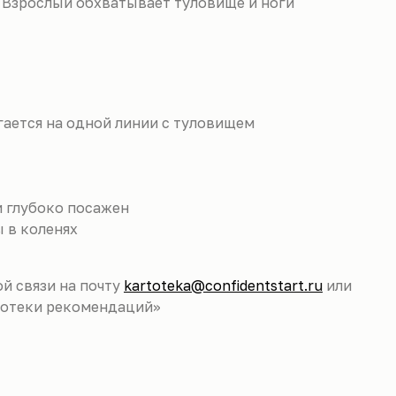
. Взрослый обхватывает туловище и ноги
гается на одной линии с туловищем
и глубоко посажен
ы в коленях
й связи на почту
kartoteka@confidentstart.ru
или
ртотеки рекомендаций»