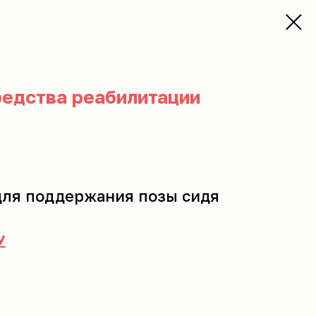
редства реабилитации
для поддержания позы сидя
У